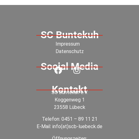
SC Buntekuh
Impressum
Datenschutz
Social Media
Kontakt
SC Buntekuh e.V.
Koggenweg 1
23558 Lübeck
Telefon:
0451 – 89 11 21
E-Mail:
info(at)scb-luebeck.de
Öffnungszeiten: