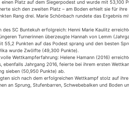
1 einen Platz auf dem Siegerpodest und wurde mit 53,100 P
rte sich den zweiten Platz – am Boden erhielt sie für ihre
unkten Rang drei. Marie Schönbach rundete das Ergebnis mi
des SC Buntekuh erfolgreich: Henni Marie Kaulitz erreichte
jüngeren Turnerinnen überzeugte Hannah von Lemm (Jahrga
t 55,2 Punkten auf das Podest sprang und den besten Spru
Wika wurde Zwölfte (49,300 Punkte).
tvolle Wettkampferfahrung: Helene Hamann (2016) erreicht
 ebenfalls Jahrgang 2016, feierte bei ihrem ersten Wettkamp
ng sieben (50,950 Punkte) ab.
eigten sich nach dem erfolgreichen Wettkampf stolz auf ihr
en an Sprung, Stufenbarren, Schwebebalken und Boden unte