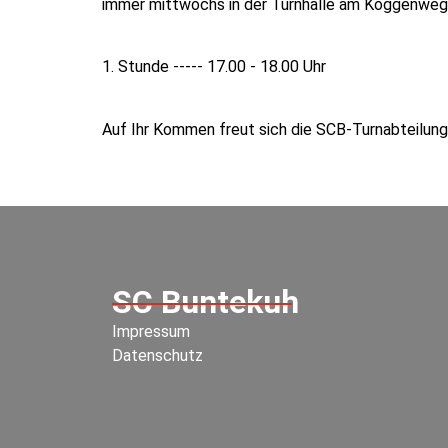
immer mittwochs in der Turnhalle am Koggenweg
1. Stunde ‐‐‐‐‐ 17.00 ‐ 18.00 Uhr
Auf Ihr Kommen freut sich die SCB‐Turnabteilung
SC Buntekuh
Impressum
Datenschutz