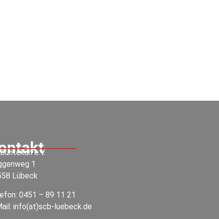
ontakt
Buntekuh e.V.
ggenweg 1
558 Lübeck
efon:
0451 – 89 11 21
ail:
info(at)scb-luebeck.de